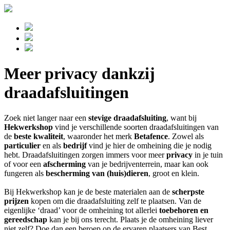
Meer privacy dankzij
draadafsluitingen
Zoek niet langer naar een
stevige draadafsluiting
, want bij
Hekwerkshop
vind je verschillende soorten draadafsluitingen van
de
beste kwaliteit
, waaronder het merk
Betafence
. Zowel als
particulier
en als
bedrijf
vind je hier de omheining die je nodig
hebt. Draadafsluitingen zorgen immers voor meer
privacy
in je tuin
of voor een
afscherming
van je bedrijventerrein, maar kan ook
fungeren als
bescherming van (huis)dieren
, groot en klein.
Bij Hekwerkshop kan je de beste materialen aan de
scherpste
prijzen
kopen om die draadafsluiting zelf te plaatsen. Van de
eigenlijke ‘draad’ voor de omheining tot allerlei
toebehoren en
gereedschap
kan je bij ons terecht. Plaats je de omheining liever
niet zelf? Doe dan een beroep op de ervaren plaatsers van Best