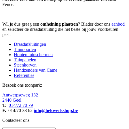
Fence.
Wil je dus graag een
omheining plaatsen
? Blader door ons
aanbod
en selecteer de draadafsluiting die het beste bij jouw voorkeuren
past.
Draadafsluitingen
Tuinpoorten
Houten tuinschermen
Tuinpanelen
Steenkorven
Handzenders van Came
Referenties
Bezoek ons toonpark:
Antwerpseweg 132
2440 Geel
T.
014/72 70 79
F.
014/70 38 62
info@hekwerkshop.be
Contacteer ons